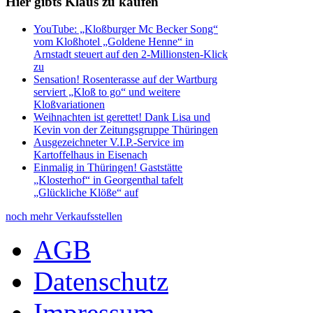
Hier gibts Klaus zu kaufen
YouTube: „Kloßburger Mc Becker Song“
vom Kloßhotel „Goldene Henne“ in
Arnstadt steuert auf den 2-Millionsten-Klick
zu
Sensation! Rosenterasse auf der Wartburg
serviert „Kloß to go“ und weitere
Kloßvariationen
Weihnachten ist gerettet! Dank Lisa und
Kevin von der Zeitungsgruppe Thüringen
Ausgezeichneter V.I.P.-Service im
Kartoffelhaus in Eisenach
Einmalig in Thüringen! Gaststätte
„Klosterhof“ in Georgenthal tafelt
„Glückliche Klöße“ auf
noch mehr Verkaufsstellen
AGB
Datenschutz
Impressum