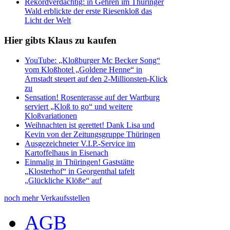
Rekordverdächtig: in Gehren im Thüringer
Wald erblickte der erste Riesenkloß das
Licht der Welt
Hier gibts Klaus zu kaufen
YouTube: „Kloßburger Mc Becker Song“
vom Kloßhotel „Goldene Henne“ in
Arnstadt steuert auf den 2-Millionsten-Klick
zu
Sensation! Rosenterasse auf der Wartburg
serviert „Kloß to go“ und weitere
Kloßvariationen
Weihnachten ist gerettet! Dank Lisa und
Kevin von der Zeitungsgruppe Thüringen
Ausgezeichneter V.I.P.-Service im
Kartoffelhaus in Eisenach
Einmalig in Thüringen! Gaststätte
„Klosterhof“ in Georgenthal tafelt
„Glückliche Klöße“ auf
noch mehr Verkaufsstellen
AGB