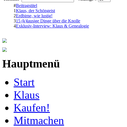
#
Beitragstitel
1
Klaus, der Schöngeist
2
Erdbirne, wie lustig!
3
15 (k)lausige Dinge über die Knolle
4
Exklusiv-Interview: Klaus & Genealogie
Hauptmenü
Start
Klaus
Kaufen!
Mitmachen