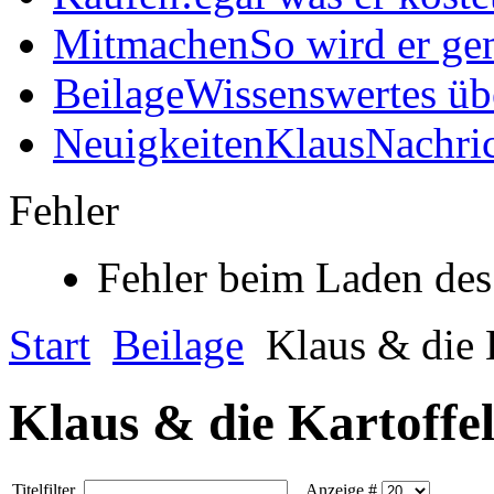
Mitmachen
So wird er ge
Beilage
Wissenswertes üb
Neuigkeiten
KlausNachric
Fehler
Fehler beim Laden des
Start
Beilage
Klaus & die 
Klaus & die Kartoffe
Titelfilter
Anzeige #