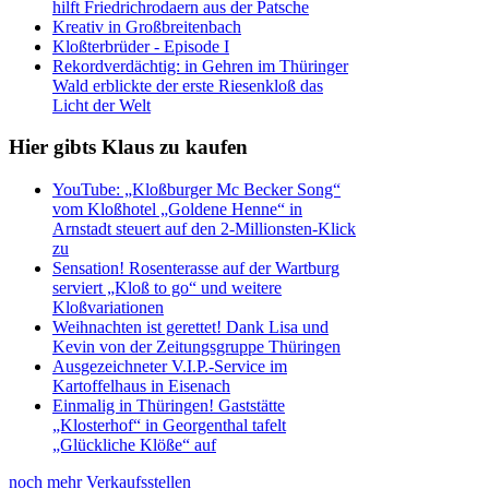
hilft Friedrichrodaern aus der Patsche
Kreativ in Großbreitenbach
Kloßterbrüder - Episode I
Rekordverdächtig: in Gehren im Thüringer
Wald erblickte der erste Riesenkloß das
Licht der Welt
Hier gibts Klaus zu kaufen
YouTube: „Kloßburger Mc Becker Song“
vom Kloßhotel „Goldene Henne“ in
Arnstadt steuert auf den 2-Millionsten-Klick
zu
Sensation! Rosenterasse auf der Wartburg
serviert „Kloß to go“ und weitere
Kloßvariationen
Weihnachten ist gerettet! Dank Lisa und
Kevin von der Zeitungsgruppe Thüringen
Ausgezeichneter V.I.P.-Service im
Kartoffelhaus in Eisenach
Einmalig in Thüringen! Gaststätte
„Klosterhof“ in Georgenthal tafelt
„Glückliche Klöße“ auf
noch mehr Verkaufsstellen