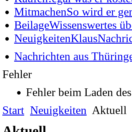
Mitmachen
So wird er ge
Beilage
Wissenswertes üb
Neuigkeiten
KlausNachric
Nachrichten aus Thüring
Fehler
Fehler beim Laden des
Start
Neuigkeiten
Aktuell
Aktuell