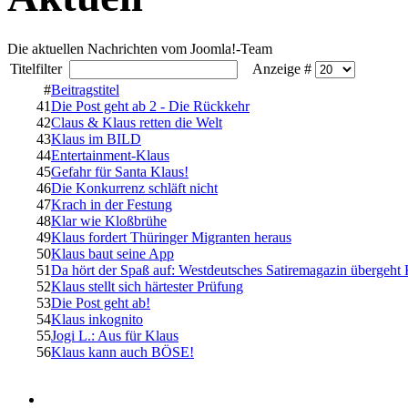
Die aktuellen Nachrichten vom Joomla!-Team
Titelfilter
Anzeige #
#
Beitragstitel
41
Die Post geht ab 2 - Die Rückkehr
42
Claus & Klaus retten die Welt
43
Klaus im BILD
44
Entertainment-Klaus
45
Gefahr für Santa Klaus!
46
Die Konkurrenz schläft nicht
47
Krach in der Festung
48
Klar wie Kloßbrühe
49
Klaus fordert Thüringer Migranten heraus
50
Klaus baut seine App
51
Da hört der Spaß auf: Westdeutsches Satiremagazin übergeht 
52
Klaus stellt sich härtester Prüfung
53
Die Post geht ab!
54
Klaus inkognito
55
Jogi L.: Aus für Klaus
56
Klaus kann auch BÖSE!