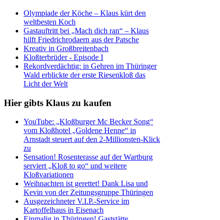
Olympiade der Köche – Klaus kürt den
weltbesten Koch
Gastauftritt bei „Mach dich ran“ – Klaus
hilft Friedrichrodaern aus der Patsche
Kreativ in Großbreitenbach
Kloßterbrüder - Episode I
Rekordverdächtig: in Gehren im Thüringer
Wald erblickte der erste Riesenkloß das
Licht der Welt
Hier gibts Klaus zu kaufen
YouTube: „Kloßburger Mc Becker Song“
vom Kloßhotel „Goldene Henne“ in
Arnstadt steuert auf den 2-Millionsten-Klick
zu
Sensation! Rosenterasse auf der Wartburg
serviert „Kloß to go“ und weitere
Kloßvariationen
Weihnachten ist gerettet! Dank Lisa und
Kevin von der Zeitungsgruppe Thüringen
Ausgezeichneter V.I.P.-Service im
Kartoffelhaus in Eisenach
Einmalig in Thüringen! Gaststätte