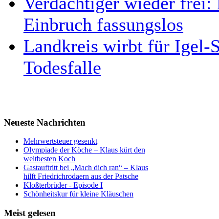
Verdächtiger wieder frei
Einbruch fassungslos
Landkreis wirbt für Igel
Todesfalle
Neueste Nachrichten
Mehrwertsteuer gesenkt
Olympiade der Köche – Klaus kürt den
weltbesten Koch
Gastauftritt bei „Mach dich ran“ – Klaus
hilft Friedrichrodaern aus der Patsche
Kloßterbrüder - Episode I
Schönheitskur für kleine Kläuschen
Meist gelesen