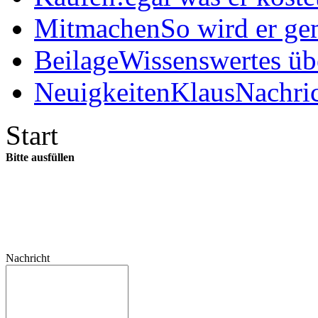
Mitmachen
So wird er ge
Beilage
Wissenswertes üb
Neuigkeiten
KlausNachric
Start
Bitte ausfüllen
Nachricht