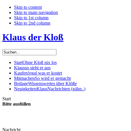
Skip to content
Skip to main navigation
Skip to 1st column
Skip to 2nd column
Klaus der Kloß
Start
Ohne Kloß nix los
Klaus
so sieht er aus
Kaufen!
egal was er kostet
Mitmachen
So wird er gemacht
Beilage
Wissenswertes über Klöße
Neuigkeiten
KlausNachrichten (gähn..)
Start
Bitte ausfüllen
Nachricht