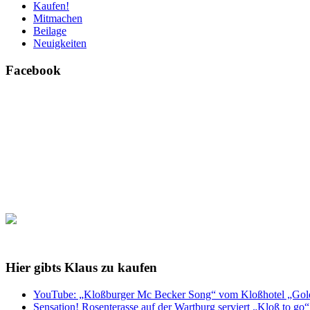
Kaufen!
Mitmachen
Beilage
Neuigkeiten
Facebook
Hier gibts Klaus zu kaufen
YouTube: „Kloßburger Mc Becker Song“ vom Kloßhotel „Golden
Sensation! Rosenterasse auf der Wartburg serviert „Kloß to go