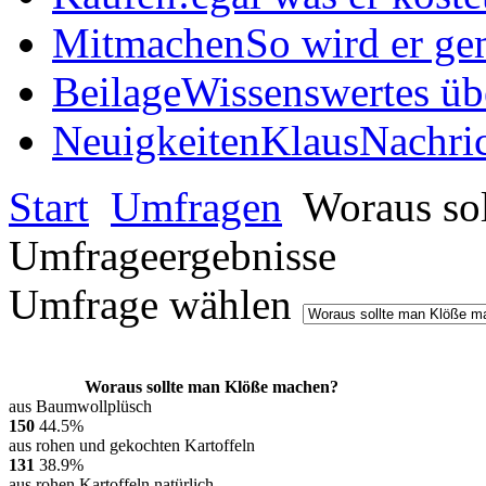
Mitmachen
So wird er ge
Beilage
Wissenswertes üb
Neuigkeiten
KlausNachric
Start
Umfragen
Woraus so
Umfrageergebnisse
Umfrage wählen
Woraus sollte man Klöße machen?
aus Baumwollplüsch
150
44.5%
aus rohen und gekochten Kartoffeln
131
38.9%
aus rohen Kartoffeln natürlich