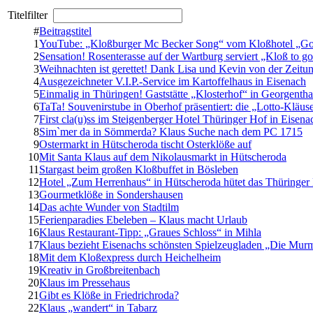
Titelfilter
#
Beitragstitel
1
YouTube: „Kloßburger Mc Becker Song“ vom Kloßhotel „Golde
2
Sensation! Rosenterasse auf der Wartburg serviert „Kloß to g
3
Weihnachten ist gerettet! Dank Lisa und Kevin von der Zeit
4
Ausgezeichneter V.I.P.-Service im Kartoffelhaus in Eisenach
5
Einmalig in Thüringen! Gaststätte „Klosterhof“ in Georgentha
6
TaTa! Souvenirstube in Oberhof präsentiert: die „Lotto-Kläus
7
First cla(u)ss im Steigenberger Hotel Thüringer Hof in Eisena
8
Sim`mer da in Sömmerda? Klaus Suche nach dem PC 1715
9
Ostermarkt in Hütscheroda tischt Osterklöße auf
10
Mit Santa Klaus auf dem Nikolausmarkt in Hütscheroda
11
Stargast beim großen Kloßbuffet in Bösleben
12
Hotel „Zum Herrenhaus“ in Hütscheroda hütet das Thüringer
13
Gourmetklöße in Sondershausen
14
Das achte Wunder von Stadtilm
15
Ferienparadies Ebeleben – Klaus macht Urlaub
16
Klaus Restaurant-Tipp: „Graues Schloss“ in Mihla
17
Klaus bezieht Eisenachs schönsten Spielzeugladen „Die Mur
18
Mit dem Kloßexpress durch Heichelheim
19
Kreativ in Großbreitenbach
20
Klaus im Pressehaus
21
Gibt es Klöße in Friedrichroda?
22
Klaus „wandert“ in Tabarz