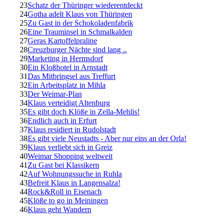
23
Schatz der Thüringer wiederentdeckt
24
Gotha adelt Klaus von Thüringen
25
Zu Gast in der Schokoladenfabrik
26
Eine Trauminsel in Schmalkalden
27
Geras Kartoffelpraline
28
Creuzburger Nächte sind lang ..
29
Marketing in Hermsdorf
30
Ein Kloßhotel in Arnstadt
31
Das Mitbringsel aus Treffurt
32
Ein Arbeitsplatz in Mihla
33
Der Weimar-Plan
34
Klaus verteidigt Altenburg
35
Es gibt doch Klöße in Zella-Mehlis!
36
Endlich auch in Erfurt
37
Klaus residiert in Rudolstadt
38
Es gibt viele Neustadts - Aber nur eins an der Orla!
39
Klaus verliebt sich in Greiz
40
Weimar Shopping weltweit
41
Zu Gast bei Klassikern
42
Auf Wohnungssuche in Ruhla
43
Befreit Klaus in Langensalza!
44
Rock&Roll in Eisenach
45
Klöße to go in Meiningen
46
Klaus geht Wandern