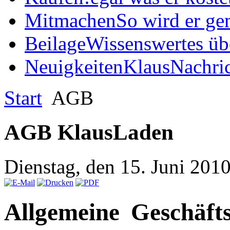
Mitmachen
So wird er ge
Beilage
Wissenswertes üb
Neuigkeiten
KlausNachric
Start
AGB
AGB KlausLaden
Dienstag, den 15. Juni 201
Allgemeine Geschäft