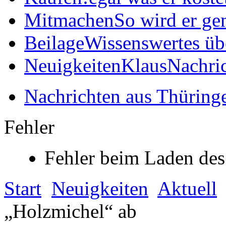
Mitmachen
So wird er ge
Beilage
Wissenswertes üb
Neuigkeiten
KlausNachric
Nachrichten aus Thüring
Fehler
Fehler beim Laden des
Start
Neuigkeiten
Aktuell
„Holzmichel“ ab