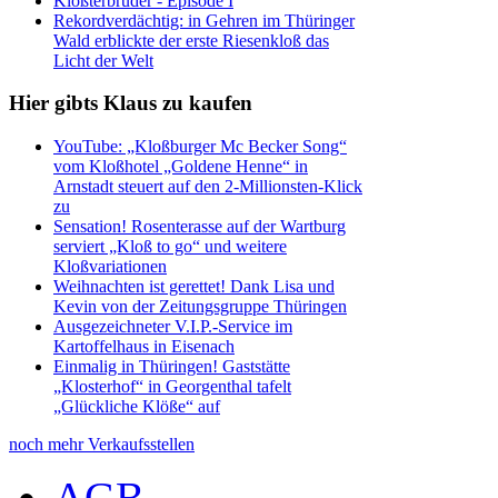
Kloßterbrüder - Episode I
Rekordverdächtig: in Gehren im Thüringer
Wald erblickte der erste Riesenkloß das
Licht der Welt
Hier gibts Klaus zu kaufen
YouTube: „Kloßburger Mc Becker Song“
vom Kloßhotel „Goldene Henne“ in
Arnstadt steuert auf den 2-Millionsten-Klick
zu
Sensation! Rosenterasse auf der Wartburg
serviert „Kloß to go“ und weitere
Kloßvariationen
Weihnachten ist gerettet! Dank Lisa und
Kevin von der Zeitungsgruppe Thüringen
Ausgezeichneter V.I.P.-Service im
Kartoffelhaus in Eisenach
Einmalig in Thüringen! Gaststätte
„Klosterhof“ in Georgenthal tafelt
„Glückliche Klöße“ auf
noch mehr Verkaufsstellen
AGB