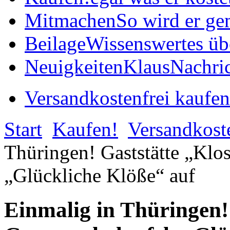
Mitmachen
So wird er ge
Beilage
Wissenswertes üb
Neuigkeiten
KlausNachric
Versandkostenfrei kaufen
Start
Kaufen!
Versandkost
Thüringen! Gaststätte „Klos
„Glückliche Klöße“ auf
Einmalig in Thüringen! 