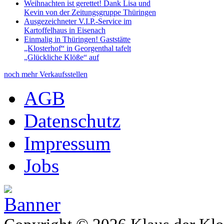
Weihnachten ist gerettet! Dank Lisa und
Kevin von der Zeitungsgruppe Thüringen
Ausgezeichneter V.I.P.-Service im
Kartoffelhaus in Eisenach
Einmalig in Thüringen! Gaststätte
„Klosterhof“ in Georgenthal tafelt
„Glückliche Klöße“ auf
noch mehr Verkaufsstellen
AGB
Datenschutz
Impressum
Jobs