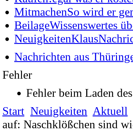
Mitmachen
So wird er ge
Beilage
Wissenswertes üb
Neuigkeiten
KlausNachric
Nachrichten aus Thüring
Fehler
Fehler beim Laden des
Start
Neuigkeiten
Aktuell
auf: Naschklößchen sind wi