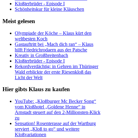
Kloßterbrüder - Episode I
Schönheitskur für kleine Kläuschen
Meist gelesen
Olympiade der Köche – Klaus kürt den
weltbesten Koch
Gastauftritt bei „Mach dich ran“ – Klaus
hilft Friedrichrodaern aus der Patsche
Kreativ in Großbreitenbach
Kloßterbrüder - Episode I
Rekordverdächtig: in Gehren im Thüringer
Wald erblickte der erste Riesenkloß das
Licht der Welt
Hier gibts Klaus zu kaufen
YouTube: „Kloßburger Mc Becker Song“
vom Kloßhotel „Goldene Henne“ in
Arnstadt steuert auf den 2-Millionsten-Klick
zu
Sensation! Rosenterasse auf der Wartburg
serviert „Kloß to go“ und weitere
Kloßvariationen