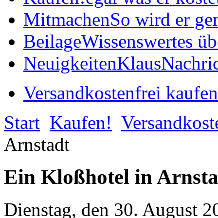
Mitmachen
So wird er ge
Beilage
Wissenswertes üb
Neuigkeiten
KlausNachric
Versandkostenfrei kaufen
Start
Kaufen!
Versandkost
Arnstadt
Ein Kloßhotel in Arnst
Dienstag, den 30. August 