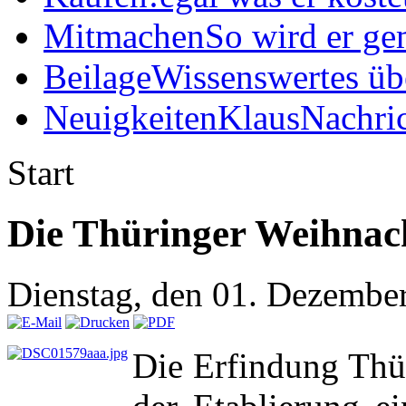
Mitmachen
So wird er ge
Beilage
Wissenswertes üb
Neuigkeiten
KlausNachric
Start
Die Thüringer Weihnach
Dienstag, den 01. Dezembe
Die Erfindung Thür