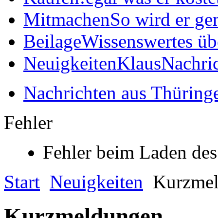
Mitmachen
So wird er ge
Beilage
Wissenswertes üb
Neuigkeiten
KlausNachric
Nachrichten aus Thüring
Fehler
Fehler beim Laden des
Start
Neuigkeiten
Kurzmel
Kurzmeldungen