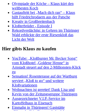
Olympiade der Köche – Klaus kürt den
weltbesten Koch
Gastauftritt bei „Mach dich ran“ – Klaus
hilft Friedrichrodaern aus der Patsche
Kreativ in Großbreitenbach
Kloßterbrüder - Episode I
Rekordverdächtig: in Gehren im Thüringer
Wald erblickte der erste Riesenkloß das
Licht der Welt
Hier gibts Klaus zu kaufen
YouTube: „Kloßburger Mc Becker Song“
vom Kloßhotel „Goldene Henne“ in
Arnstadt steuert auf den 2-Millionsten-Klick
zu
Sensation! Rosenterasse auf der Wartburg
serviert „Kloß to go“ und weitere
Kloßvariationen
Weihnachten ist gerettet! Dank Lisa und
Kevin von der Zeitungsgruppe Thüringen
Ausgezeichneter V.I.P.-Service im
Kartoffelhaus in Eisenach
Einmalig in Thüringen! Gaststätte