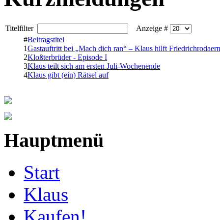
Titelfilter
Anzeige #
#
Beitragstitel
1
Gastauftritt bei „Mach dich ran“ – Klaus hilft Friedrichrodaer
2
Kloßterbrüder - Episode I
3
Klaus teilt sich am ersten Juli-Wochenende
4
Klaus gibt (ein) Rätsel auf
Hauptmenü
Start
Klaus
Kaufen!